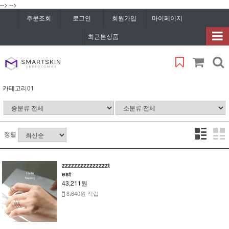
-->
-->
주문조회
로그인
회원가입
마이페이지
최근본상품
카테고리01
정렬
zzzzzzzzzzzzzzzt
est
43,211원
8,640원 적립