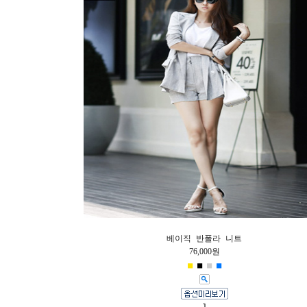
베이직 반폴라 니트
76,000원
■
■
■
■