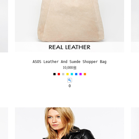
ASOS Leather And Suede Shopper Bag
10,000원
■
■
■
■
■
■
■
■
0