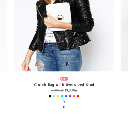
Clutch Bag With Oversized Stud
25,000원
19,000원
■
■
■
■
■
■
■
■
0