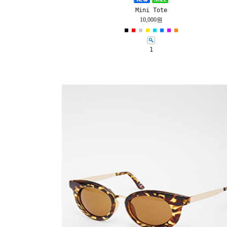
Mini Tote
10,000원
■
■
■
■
■
■
■
■
1