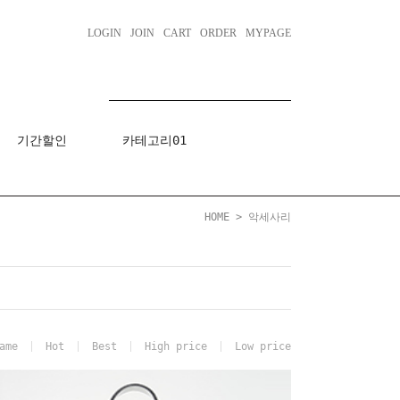
LOGIN
JOIN
CART
ORDER
MYPAGE
기간할인
카테고리01
HOME
>
악세사리
ame
Hot
Best
High price
Low price