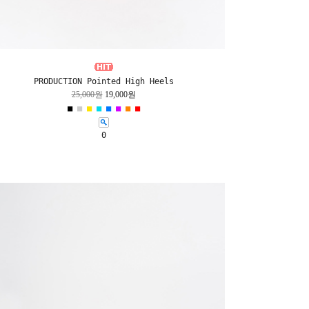
PRODUCTION Pointed High Heels
25,000원
19,000원
■
■
■
■
■
■
■
■
0