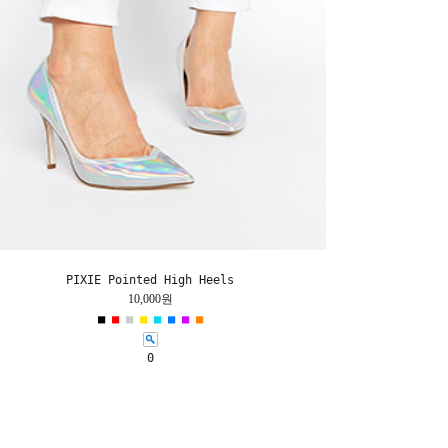
PIXIE Pointed High Heels
10,000원
■
■
■
■
■
■
■
■
0