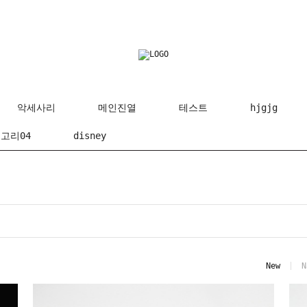
악세사리
메인진열
테스트
hjgjg
고리04
disney
New
N